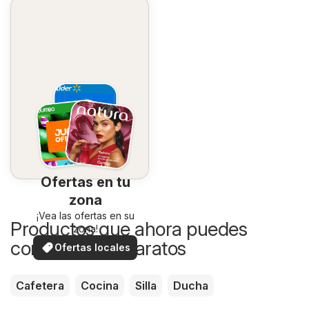
Ofertas en tu
zona
¡Vea las ofertas en su
Productos que ahora puedes
zona!
comprar más baratos
Ofertas locales
Cafetera
Cocina
Silla
Ducha