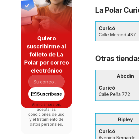
La Polar Curi
Curicó
Calle Merced 487
Quiero
suscribirme al
folleto de La
Otras tienda
Polar por correo
electrónico
Abcdin
Curicó
Suscríbase
Calle Peña 772
Al iniciar sesión,
acepta las
condiciones de uso
Ripley
y el
tratamiento de
datos personales
.
Curicó
Avenida Bernardo