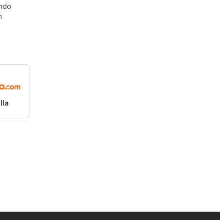
endo
n
lla