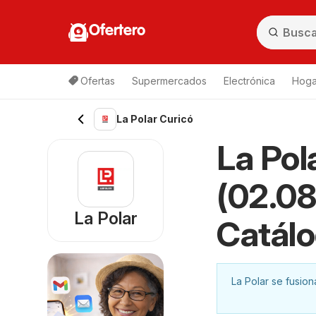
Ofertero
Ofertas
Supermercados
Electrónica
Hogar
La Polar Curicó
La Pol
(02.08
La Polar
Catál
La Polar se fusio