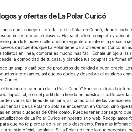
logos y ofertas de La Polar Curicó
emanas con las mejores ofertas de La Polar en Curicó, donde cada fo
descuentos y ofertas exclusivas. Hojea el folleto completo y descubr
iene para ti. El nuevo folleto estará vigente durante el la próxima s
 nuevos descuentos que La Polar tiene para ofrecer en Curicó en m
 folletos en línea, comprar es mucho más fácil. Échale un ojo a las 
desde la comodidad de tu casa, y planifica tus compras de forma efi
rece un amplio catálogo de productos de calidad a buen precio. Los
oductos interesantes, así que no dudes y descubre el catálogo com
en Curicó.
el horario de apertura de La Polar Curicó? Encuentra toda la inform
 web,
lapolar.cl
, o en el perfil de la tienda en nuestro sitio. Recuerda 
pueden varias los fines de semana, así como durante las vacaciones 
Las tiendas de La Polar no solo se encuentran en Curicó, sino que 
las en otras ciudades de Chile como . Puedes tener por seguro que
actualizados de La Polar Curicó en nuestro sitio web. Recopilamos fo
s para que no te pierdas de ni un solo descuento. Para más informac
ita su sitio oficial,
lapolar.cl
. Si La Polar no tiene lo que necesitas, n