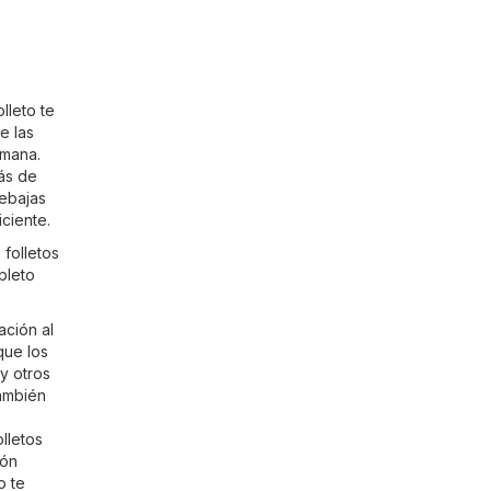
lleto te
e las
emana.
ás de
rebajas
ciente.
 folletos
pleto
ación al
que los
y otros
también
lletos
ión
o te