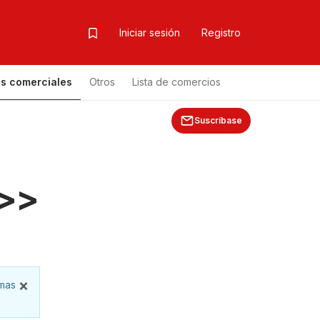
Iniciar sesión
Registro
s comerciales
Otros
Lista de comercios
Lista de productos
Suscríbase
 >>
×
imas