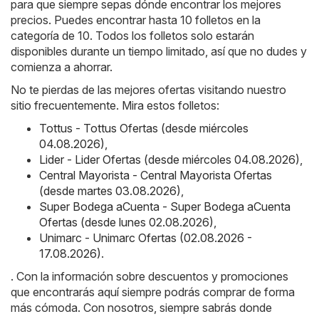
para que siempre sepas dónde encontrar los mejores
precios. Puedes encontrar hasta 10 folletos en la
categoría de 10. Todos los folletos solo estarán
disponibles durante un tiempo limitado, así que no dudes y
comienza a ahorrar.
No te pierdas de las mejores ofertas visitando nuestro
sitio frecuentemente. Mira estos folletos:
Tottus - Tottus Ofertas (desde miércoles
04.08.2026)
,
Lider - Lider Ofertas (desde miércoles 04.08.2026)
,
Central Mayorista - Central Mayorista Ofertas
(desde martes 03.08.2026)
,
Super Bodega aCuenta - Super Bodega aCuenta
Ofertas (desde lunes 02.08.2026)
,
Unimarc - Unimarc Ofertas (02.08.2026 -
17.08.2026)
.
. Con la información sobre descuentos y promociones
que encontrarás aquí siempre podrás comprar de forma
más cómoda. Con nosotros, siempre sabrás donde