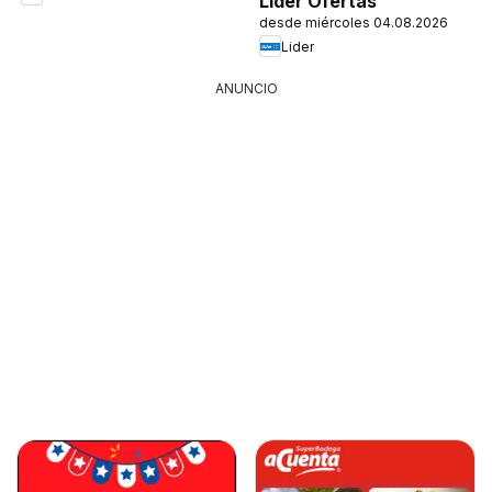
Lider Ofertas
desde miércoles 04.08.2026
Lider
ANUNCIO