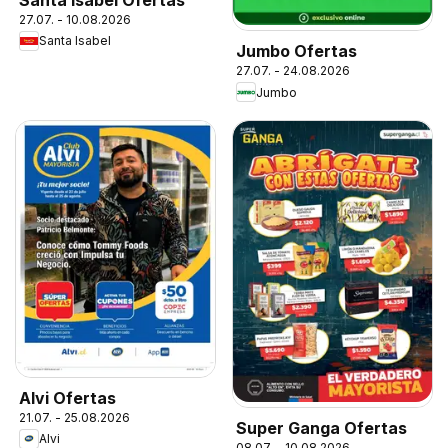
27.07. - 10.08.2026
Santa Isabel
Jumbo Ofertas
27.07. - 24.08.2026
Jumbo
Alvi Ofertas
21.07. - 25.08.2026
Super Ganga Ofertas
Alvi
08.07. - 10.08.2026