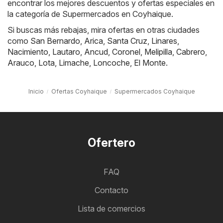
encontrar los mejores descuentos y ofertas especiales en
la categoría de Supermercados en Coyhaique.
Si buscas más rebajas, mira ofertas en otras ciudades
como
San Bernardo
,
Arica
,
Santa Cruz
,
Linares
,
Nacimiento
,
Lautaro
,
Ancud
,
Coronel
,
Melipilla
,
Cabrero
,
Arauco
,
Lota
,
Limache
,
Loncoche
,
El Monte
.
Inicio
Ofertas Coyhaique
Supermercados Coyhaique
Ofertero
FAQ
Contacto
Lista de comercios