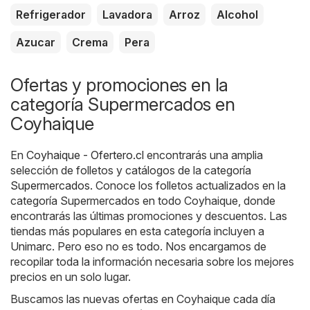
Refrigerador
Lavadora
Arroz
Alcohol
Azucar
Crema
Pera
Ofertas y promociones en la
categoría Supermercados en
Coyhaique
En
Coyhaique - Ofertero.cl
encontrarás una amplia
selección de folletos y catálogos de la categoría
Supermercados
. Conoce los folletos actualizados en la
categoría Supermercados en todo Coyhaique, donde
encontrarás las últimas promociones y descuentos. Las
tiendas más populares en esta categoría incluyen a
Unimarc
. Pero eso no es todo. Nos encargamos de
recopilar toda la información necesaria sobre los mejores
precios en un solo lugar.
Buscamos las nuevas ofertas en Coyhaique cada día