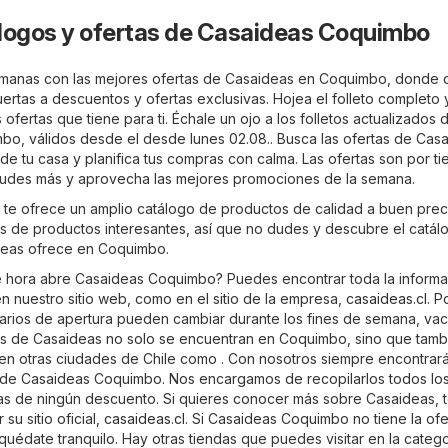
logos y ofertas de Casaideas Coquimbo
semanas con las mejores ofertas de Casaideas en Coquimbo, donde 
 puertas a descuentos y ofertas exclusivas. Hojea el folleto completo 
ofertas que tiene para ti. Échale un ojo a los folletos actualizados 
o, válidos desde el desde lunes 02.08.. Busca las ofertas de Cas
e tu casa y planifica tus compras con calma. Las ofertas son por t
 dudes más y aprovecha las mejores promociones de la semana.
e ofrece un amplio catálogo de productos de calidad a buen preci
tos de productos interesantes, así que no dudes y descubre el catál
eas ofrece en Coquimbo.
é hora abre Casaideas Coquimbo? Puedes encontrar toda la informa
n nuestro sitio web, como en el sitio de la empresa,
casaideas.cl
. P
arios de apertura pueden cambiar durante los fines de semana, va
das de Casaideas no solo se encuentran en Coquimbo, sino que tamb
 en otras ciudades de Chile como . Con nosotros siempre encontrará
s de Casaideas Coquimbo. Nos encargamos de recopilarlos todos los
as de ningún descuento. Si quieres conocer más sobre Casaideas, 
su sitio oficial,
casaideas.cl
. Si Casaideas Coquimbo no tiene la of
uédate tranquilo. Hay otras tiendas que puedes visitar en la categ