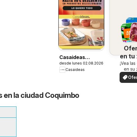
Ofe
en tu
Casaideas
¡Vea las
desde lunes 02.08.2026
Ofertas
en su 
Casaideas
Ofe
loc
s en la ciudad Coquimbo