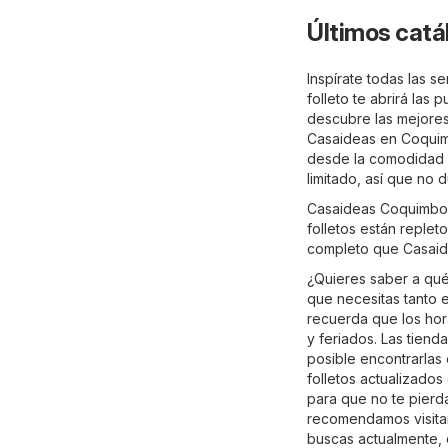
Últimos catá
Inspírate todas las 
folleto te abrirá las
descubre las mejores 
Casaideas en Coquimb
desde la comodidad d
limitado, así que no
Casaideas Coquimbo t
folletos están reple
completo que Casaid
¿Quieres saber a qu
que necesitas tanto e
recuerda que los hor
y feriados. Las tien
posible encontrarlas
folletos actualizado
para que no te pierd
recomendamos visitar 
buscas actualmente, q