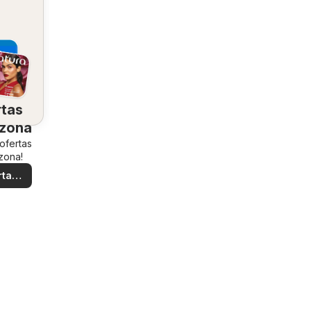
rtas
 zona
 ofertas
zona!
rtas
ales