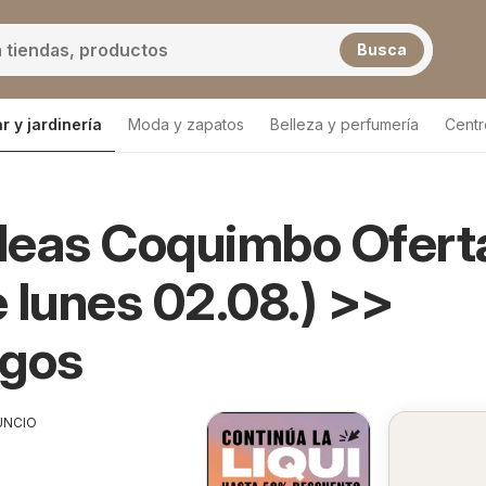
Busca
r y jardinería
Moda y zapatos
Belleza y perfumería
Centr
Lista de productos
deas Coquimbo Ofert
 lunes 02.08.) >>
ogos
UNCIO