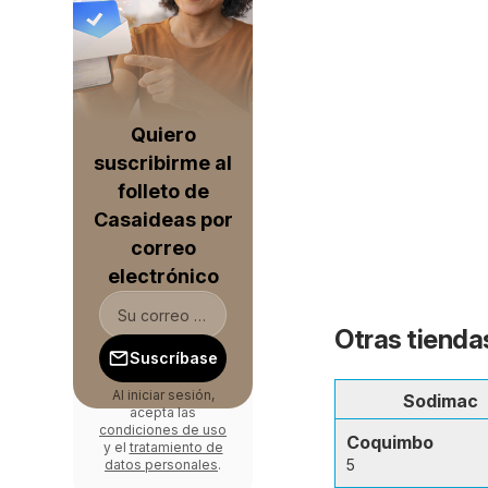
Quiero
suscribirme al
folleto de
Casaideas por
correo
electrónico
Otras tienda
Suscríbase
Al iniciar sesión,
Sodimac
acepta las
condiciones de uso
Coquimbo
y el
tratamiento de
5
datos personales
.