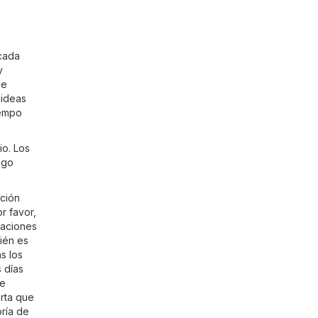
cada
y
de
aideas
iempo
o. Los
ogo
ción
or favor,
caciones
ién es
s los
 días
te
erta que
oría de