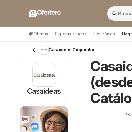
Ofertero
Ofertas
Supermercados
Electrónica
Hoga
Casaideas Coquimbo
Casai
(desde
Casaideas
Catál
AN