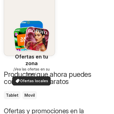
Ofertas en tu
zona
¡Vea las ofertas en su
Productos que ahora puedes
zona!
comprar más baratos
Ofertas locales
Tablet
Movil
Ofertas y promociones en la