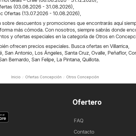
ertas (03.08.2026 - 31.08.2026)
,
 Ofertas (13.07.2026 - 10.08.2026)
,
ón sobre descuentos y promociones que encontrarás aquí siem
 forma más cómoda. Con nosotros, siempre sabrás donde enco
tos y ofertas especiales en la categoría de Otros en Concepc
bién ofrecen precios especiales. Busca ofertas en
Villarrica
,
é
,
San Antonio
,
Los Ángeles
,
Santa Cruz
,
Ovalle
,
Peñaflor
,
Cor
San Bernardo
,
San Felipe
,
La Pintana
,
Quillota
.
Inicio
Ofertas Concepción
Otros Concepción
Ofertero
FAQ
Contacto