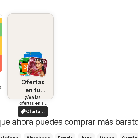
Ofertas
6
en tu
¡Vea las
zona
ofertas en su
zona!
Ofertas
locales
que ahora puedes comprar más barat