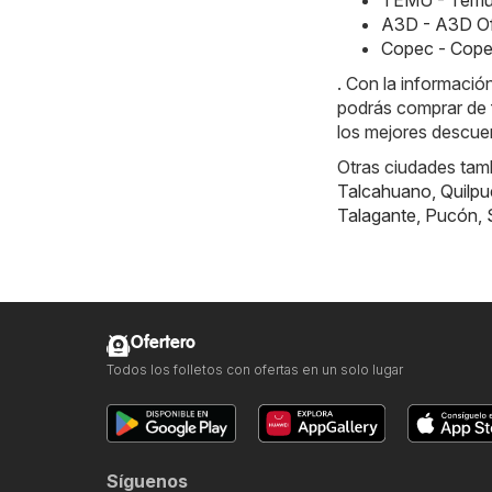
A3D - A3D Of
Copec - Copec
. Con la informaci
podrás comprar de
los mejores descuen
Otras ciudades tam
Talcahuano
,
Quilpu
Talagante
,
Pucón
,
Ofertero
Todos los folletos con ofertas en un solo lugar
Síguenos