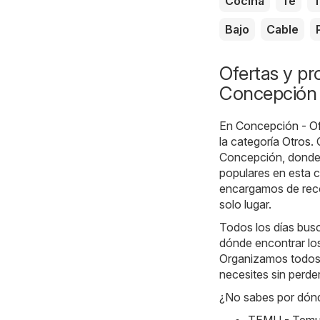
Cocina
Té
T
Bajo
Cable
Ofertas y pr
Concepción
En
Concepción - Of
la categoría
Otros
.
Concepción, donde 
populares en esta c
encargamos de recop
solo lugar.
Todos los días bus
dónde encontrar los
Organizamos todos 
necesites sin perde
¿No sabes por dón
TEMU - Temu h