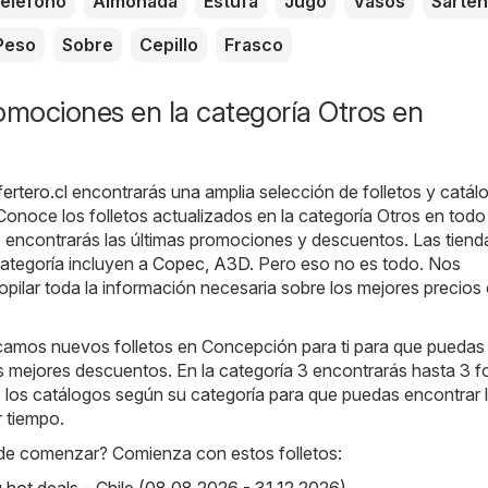
eléfono
Almohada
Estufa
Jugo
Vasos
Sartén
Peso
Sobre
Cepillo
Frasco
omociones en la categoría Otros en
ertero.cl
encontrarás una amplia selección de folletos y catál
 Conoce los folletos actualizados en la categoría Otros en todo
encontrarás las últimas promociones y descuentos. Las tien
ategoría incluyen a
Copec
,
A3D
. Pero eso no es todo. Nos
ilar toda la información necesaria sobre los mejores precios
camos nuevos folletos en Concepción para ti para que puedas
 mejores descuentos. En la categoría 3 encontrarás hasta 3 fo
los catálogos según su categoría para que puedas encontrar 
r tiempo.
de comenzar? Comienza con estos folletos:
ot deals – Chile (08.08.2026 - 31.12.2026)
,