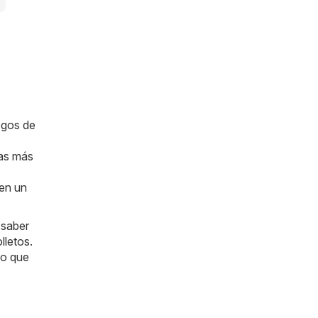
ogos de
das más
 en un
 saber
lletos.
lo que