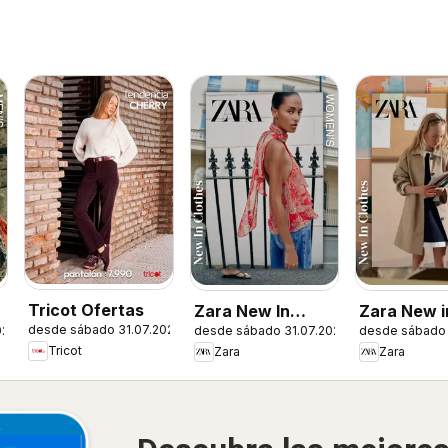
Tricot Ofertas
Zara New In
Zara New in
desde sábado 31.07.2026
026
desde sábado 31.07.2026
desde sábado 
Women
Tricot
Zara
Zara