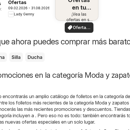
Ofertas
Ofertas
s
en tu
09.02.2026 - 31.08.2026
026
¡Vea las
zona
Lady Genny
ofertas en su
zona!
Ofertas
locales
que ahora puedes comprar más barat
na
Silla
Ducha
romociones en la categoría Moda y zapat
b encontrarás un amplio catálogo de folletos en la categoría d
ntre los folletos más recientes de la categoría Moda y zapatos
ocerás las más recientes promociones y descuentos. Tienda
egoría incluyen a . Pero eso no es todo: también encontrarás t
as nuevas ofertas especiales en un solo lugar.