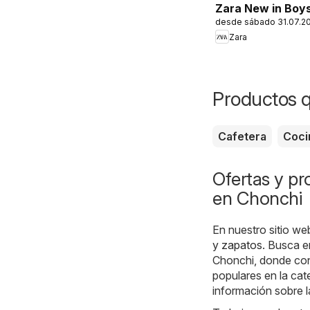
Zara New in Boy
desde sábado 31.07.2
Zara
Productos 
Cafetera
Coci
Ofertas y p
en Chonchi
En nuestro sitio we
y zapatos
. Busca e
Chonchi, donde con
populares en la cat
información sobre l