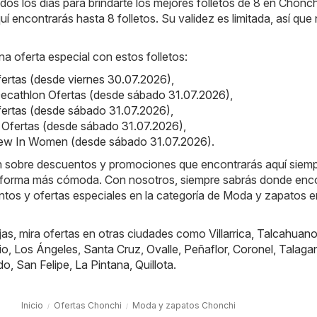
os los días para brindarte los mejores folletos de 8 en Chonch
uí encontrarás hasta 8 folletos. Su validez es limitada, así que 
na oferta especial con estos folletos:
Ofertas (desde viernes 30.07.2026)
,
ecathlon Ofertas (desde sábado 31.07.2026)
,
fertas (desde sábado 31.07.2026)
,
ot Ofertas (desde sábado 31.07.2026)
,
New In Women (desde sábado 31.07.2026)
.
ón sobre descuentos y promociones que encontrarás aquí siem
 forma más cómoda. Con nosotros, siempre sabrás donde enco
ntos y ofertas especiales en la categoría de Moda y zapatos e
jas, mira ofertas en otras ciudades como
Villarrica
,
Talcahuan
io
,
Los Ángeles
,
Santa Cruz
,
Ovalle
,
Peñaflor
,
Coronel
,
Talaga
do
,
San Felipe
,
La Pintana
,
Quillota
.
Inicio
Ofertas Chonchi
Moda y zapatos Chonchi