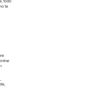
i, todo
no te
pre
ntrar
n
o
,
nte
,