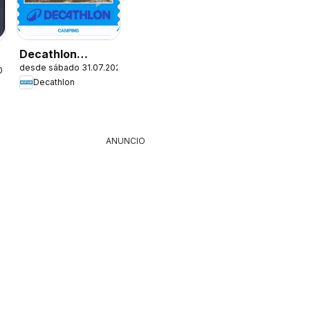
Decathlon
desde sábado 31.07.2026
Ofertas
026
Decathlon
ANUNCIO