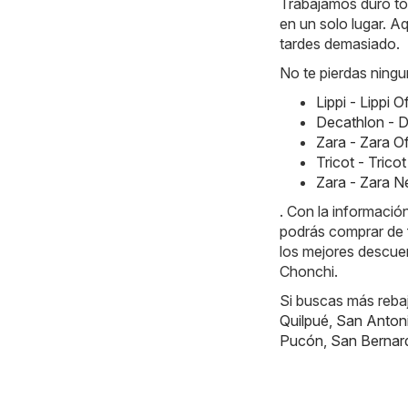
Trabajamos duro tod
en un solo lugar. Aq
tardes demasiado.
No te pierdas ningu
Lippi - Lippi 
Decathlon - D
Zara - Zara O
Tricot - Tric
Zara - Zara 
. Con la informaci
podrás comprar de
los mejores descue
Chonchi.
Si buscas más reba
Quilpué
,
San Anton
Pucón
,
San Bernar