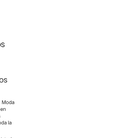
os
os
e
Moda
 en
s
oda la