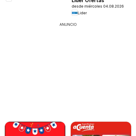
Lider Ofertas
desde miércoles 04.08.2026
Lider
ANUNCIO