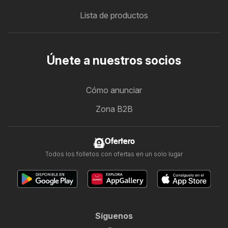
Lista de productos
Únete a nuestros socios
Cómo anunciar
Zona B2B
Ofertero
Todos los folletos con ofertas en un solo lugar
Síguenos