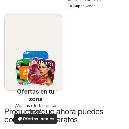
Super Ganga
Ofertas en tu
zona
¡Vea las ofertas en su
Productos que ahora puedes
zona!
comprar más baratos
Ofertas locales