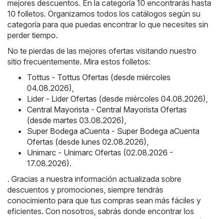
mejores descuentos. En la categoría 10 encontrarás hasta
10 folletos. Organizamos todos los catálogos según su
categoría para que puedas encontrar lo que necesites sin
perder tiempo.
No te pierdas de las mejores ofertas visitando nuestro
sitio frecuentemente. Mira estos folletos:
Tottus - Tottus Ofertas (desde miércoles
04.08.2026)
,
Lider - Lider Ofertas (desde miércoles 04.08.2026)
,
Central Mayorista - Central Mayorista Ofertas
(desde martes 03.08.2026)
,
Super Bodega aCuenta - Super Bodega aCuenta
Ofertas (desde lunes 02.08.2026)
,
Unimarc - Unimarc Ofertas (02.08.2026 -
17.08.2026)
.
. Gracias a nuestra información actualizada sobre
descuentos y promociones, siempre tendrás
conocimiento para que tus compras sean más fáciles y
eficientes. Con nosotros, sabrás donde encontrar los