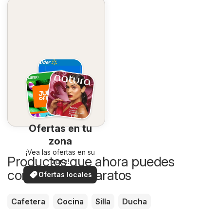
Ofertas en tu
zona
¡Vea las ofertas en su
Productos que ahora puedes
zona!
comprar más baratos
Ofertas locales
Cafetera
Cocina
Silla
Ducha