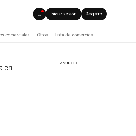
Iniciar sesión
Registro
os comerciales
Otros
Lista de comercios
 de productos
ANUNCIO
a en