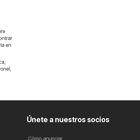
pre
ntrar
ía en
ica
,
onel
,
Únete a nuestros socios
Cómo anunciar