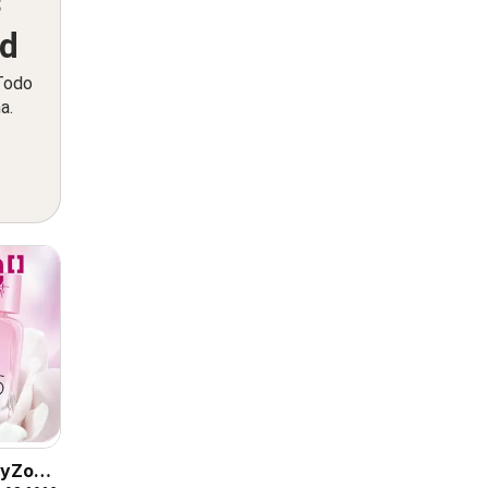
s
ed
 Todo
a.
CyZone