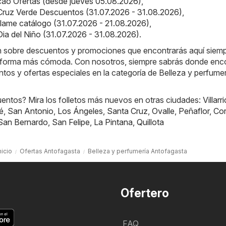
cao Ofertas (desde jueves 05.08.2026)
,
Cruz Verde Descuentos (31.07.2026 - 31.08.2026)
,
iflame catálogo (31.07.2026 - 21.08.2026)
,
Dia del Niño (31.07.2026 - 31.08.2026)
.
ón sobre descuentos y promociones que encontrarás aquí siem
 forma más cómoda. Con nosotros, siempre sabrás donde enco
tos y ofertas especiales en la categoría de Belleza y perfumer
ntos? Mira los folletos más nuevos en otras ciudades:
Villarr
é
,
San Antonio
,
Los Ángeles
,
Santa Cruz
,
Ovalle
,
Peñaflor
,
Cor
San Bernardo
,
San Felipe
,
La Pintana
,
Quillota
nicio
Ofertas Antofagasta
Belleza y perfumería Antofagasta
Ofertero
FAQ