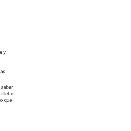
e
a y
las
 saber
olletos.
lo que