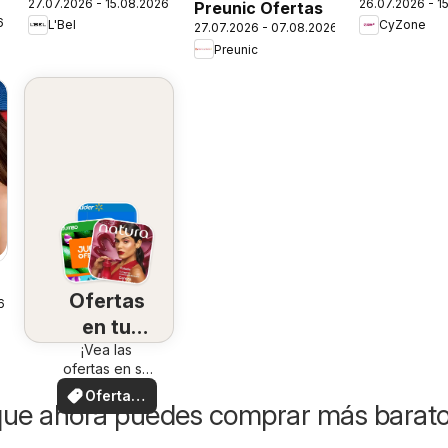
27.07.2026 - 15.08.2026
26.07.2026 - 1
Campaña 13
Campaña 1
Preunic Ofertas
6
L'Bel
CyZone
27.07.2026 - 07.08.2026
Preunic
Ofertas
6
en tu
¡Vea las
zona
ofertas en su
zona!
Ofertas
que ahora puedes comprar más barat
locales