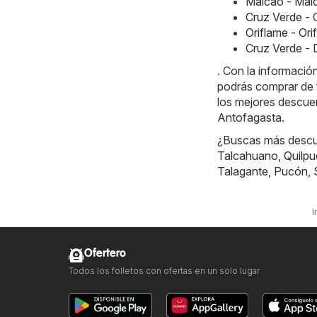
Maicao - Mai
Cruz Verde - 
Oriflame - Or
Cruz Verde - 
. Con la informaci
podrás comprar de
los mejores descuen
Antofagasta.
¿Buscas más descue
Talcahuano
,
Quilpu
Talagante
,
Pucón
,
I
Ofertero
Todos los folletos con ofertas en un solo lugar