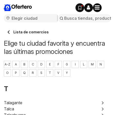
Ofertero
Lista de comercios
Elige tu ciudad favorita y encuentra
las últimas promociones
A-Z
A
B
C
D
E
F
G
I
L
M
N
O
P
Q
R
S
T
V
Y
T
Talagante
Talca