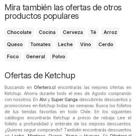
Mira también las ofertas de otros
productos populares
Chocolate
Cocina
Cerveza
Té
Arroz
Queso
Tomates
Leche
Vino
Cerdo
Foco
General
Polvo
Ofertas de Ketchup
Buscando en
Ofertero.cl
encontrarás las mejores ofertas en
Ketchup. Ahorra durante todo el mes de Agosto comprando
con nosotros. En
Alvi
y
Super Ganga
descubrirás descuentos y
promociones en Ketchup todas las semanas. Busca los folletos
de tus tiendas favoritas en todo Chile. En los siguientes
catálogos encontrarás Ketchup a precio de rebaja: Lee el
folleto a profundidad y entérate de los mejores descuentos.
¿Quieres seguir comprando? También encontrarás descuentos
en
Leche
,
Manteca
,
Queso
,
Yogur
y
Huevos
. En
Ofertero.cl