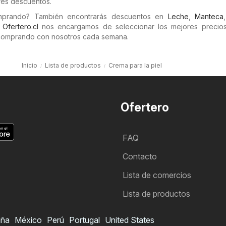
res descuentos.
omprando? También encontrarás descuentos en
Leche
,
Manteca
n
Ofertero.cl
nos encargamos de seleccionar los mejores precios 
comprando con nosotros cada semana.
Inicio
Lista de productos
Crema para la piel
Ofertero
FAQ
Contacto
Lista de comercios
Lista de productos
aña
México
Perú
Portugal
United States