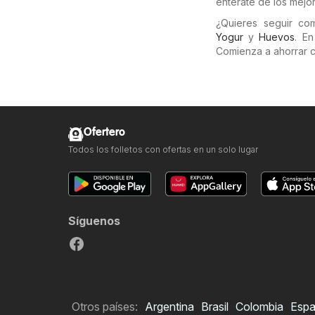
entérate de los mejo
¿Quieres seguir c
Yogur
y
Huevos
. E
Comienza a ahorrar 
Ofertero
Todos los folletos con ofertas en un solo lugar
Síguenos
Otros países:
Argentina
Brasil
Colombia
Esp