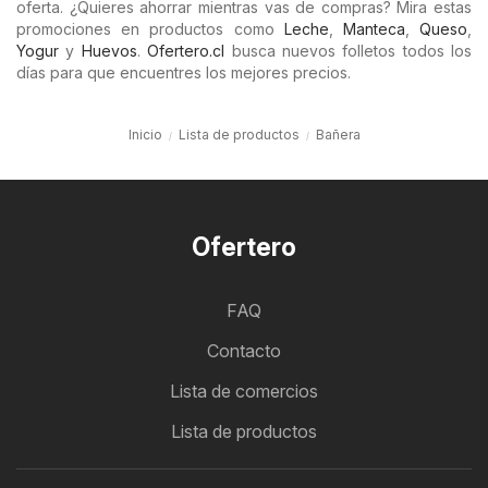
oferta. ¿Quieres ahorrar mientras vas de compras? Mira estas
promociones en productos como
Leche
,
Manteca
,
Queso
,
Yogur
y
Huevos
.
Ofertero.cl
busca nuevos folletos todos los
días para que encuentres los mejores precios.
Inicio
Lista de productos
Bañera
Ofertero
FAQ
Contacto
Lista de comercios
Lista de productos