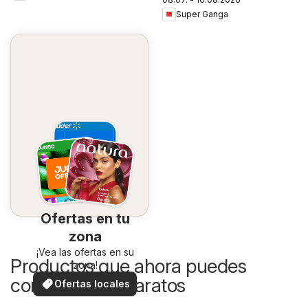
Super Ganga
Ofertas en tu
zona
¡Vea las ofertas en su
Productos que ahora puedes
zona!
comprar más baratos
Ofertas locales