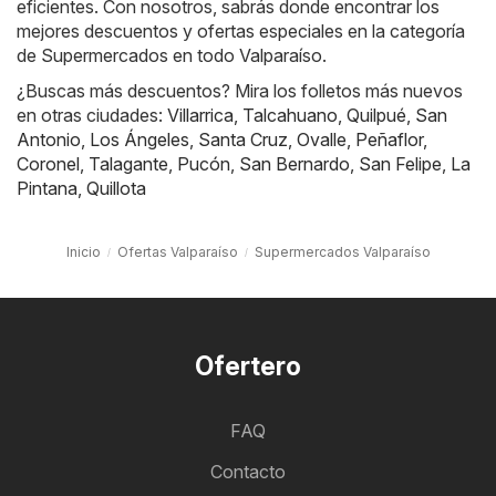
eficientes. Con nosotros, sabrás donde encontrar los
mejores descuentos y ofertas especiales en la categoría
de Supermercados en todo Valparaíso.
¿Buscas más descuentos? Mira los folletos más nuevos
en otras ciudades:
Villarrica
,
Talcahuano
,
Quilpué
,
San
Antonio
,
Los Ángeles
,
Santa Cruz
,
Ovalle
,
Peñaflor
,
Coronel
,
Talagante
,
Pucón
,
San Bernardo
,
San Felipe
,
La
Pintana
,
Quillota
Inicio
Ofertas Valparaíso
Supermercados Valparaíso
Ofertero
FAQ
Contacto