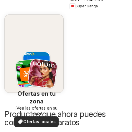
Super Ganga
Ofertas en tu
zona
¡Vea las ofertas en su
Productos que ahora puedes
zona!
comprar más baratos
Ofertas locales