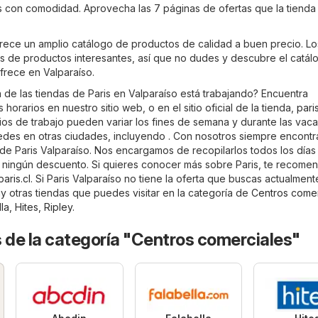
as con comodidad. Aprovecha las 7 páginas de ofertas que la tienda
ofrece un amplio catálogo de productos de calidad a buen precio. Lo
tos de productos interesantes, así que no dudes y descubre el catál
frece en Valparaíso.
 de las tiendas de Paris en Valparaíso está trabajando? Encuentra
horarios en nuestro sitio web, o en el sitio oficial de la tienda,
paris
ios de trabajo pueden variar los fines de semana y durante las vac
sedes en otras ciudades, incluyendo . Con nosotros siempre encontr
 de Paris Valparaíso. Nos encargamos de recopilarlos todos los días
 ningún descuento. Si quieres conocer más sobre Paris, te recom
paris.cl
. Si Paris Valparaíso no tiene la oferta que buscas actualment
y otras tiendas que puedes visitar en la categoría de
Centros comer
la
,
Hites
,
Ripley
.
 de la categoría "Centros comerciales"