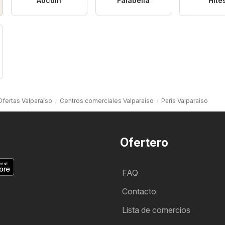
Abcdin
Falabella
Hite
Ofertas Valparaíso
Centros comerciales Valparaíso
Paris Valparaíso
Ofertero
FAQ
Contacto
Lista de comercios