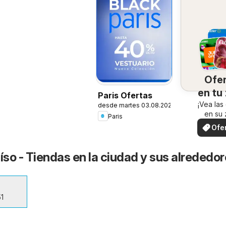
Ofe
en tu
Paris Ofertas
¡Vea las
desde martes 03.08.2026
en su 
Paris
Ofe
loc
íso - Tiendas en la ciudad y sus alrededo
51