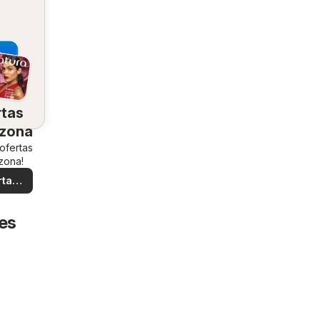
rtas
 zona
 ofertas
zona!
rtas
ales
res