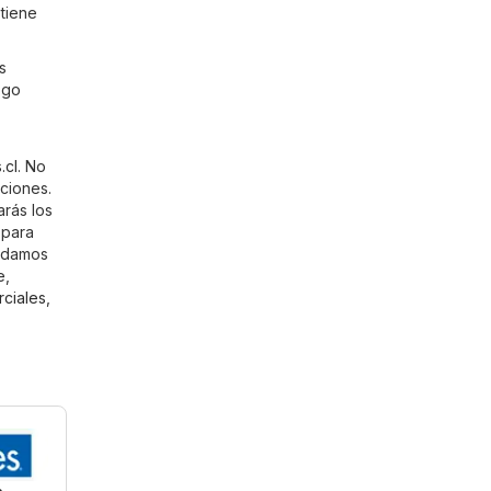
 tiene
s
ogo
.cl
. No
aciones.
arás los
 para
endamos
e,
ciales
,