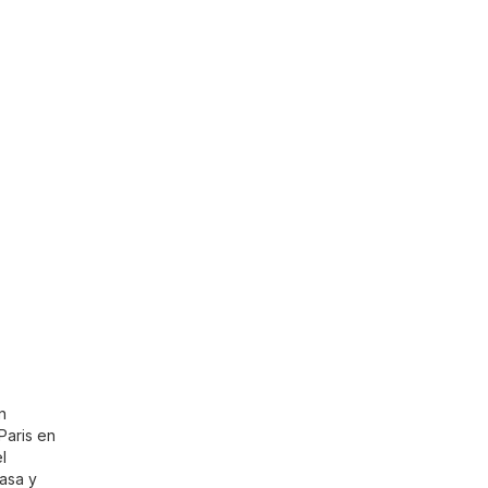
n
Paris en
l
asa y