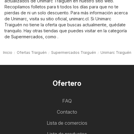
actualizados de Unimarc Traiguén en nuestro sitio web.
Recopilamos folletos para ti todos los días para que no te
pierdas de ni un solo descuento. Para más información acerca
de Unimarc, visita su sitio oficial,
unimarc.cl
. Si Unimarc
Traiguén no tiene la oferta que buscas actualmente, quédate
tranquilo. Hay otras tiendas que puedes visitar en la categoría
de
Supermercados
, como .
Inicio
Ofertas Traiguén
Supermercados Traiguén
Unimarc Traiguén
Ofertero
FAQ
Contacto
Lista de comercios