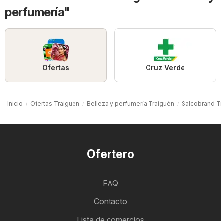
perfumería"
Ofertas
Cruz Verde
Inicio
Ofertas Traiguén
Belleza y perfumería Traiguén
Salcobrand T
Ofertero
FAQ
Contacto
Lista de comercios