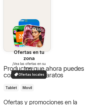
Ofertas en tu
zona
¡Vea las ofertas en su
Productos que ahora puedes
zona!
comprar más baratos
Ofertas locales
Tablet
Movil
Ofertas y promociones en la