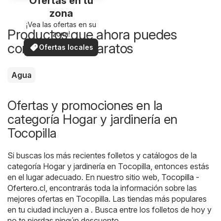
Ofertas en tu
zona
¡Vea las ofertas en su
Productos que ahora puedes
zona!
comprar más baratos
Ofertas locales
Agua
Ofertas y promociones en la
categoría Hogar y jardinería en
Tocopilla
Si buscas los más recientes folletos y catálogos de la
categoría Hogar y jardinería en Tocopilla, entonces estás
en el lugar adecuado. En nuestro sitio web,
Tocopilla -
Ofertero.cl
, encontrarás toda la información sobre las
mejores ofertas en Tocopilla. Las tiendas más populares
en tu ciudad incluyen a . Busca entre los folletos de hoy y
no te pierdas ningún descuento.