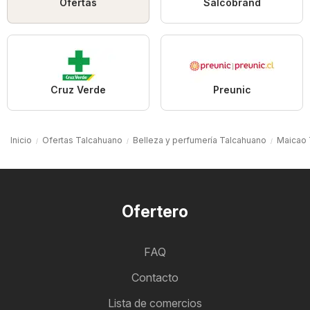
Ofertas
Salcobrand
Cruz Verde
Preunic
Inicio
Ofertas Talcahuano
Belleza y perfumería Talcahuano
Maicao 
Ofertero
FAQ
Contacto
Lista de comercios