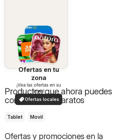
Ofertas en tu
zona
¡Vea las ofertas en su
Productos que ahora puedes
zona!
comprar más baratos
Ofertas locales
Tablet
Movil
Ofertas y promociones en la