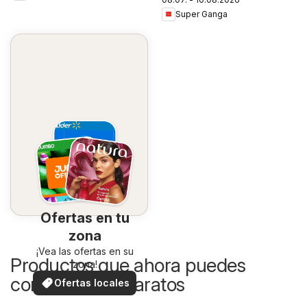
Super Ganga
Ofertas en tu
zona
¡Vea las ofertas en su
Productos que ahora puedes
zona!
comprar más baratos
Ofertas locales