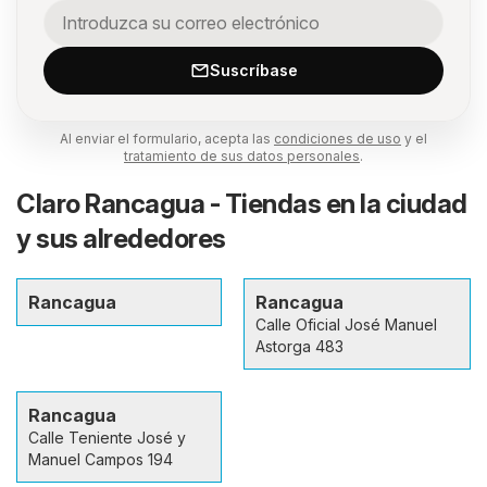
Suscríbase
Al enviar el formulario, acepta las
condiciones de uso
y el
tratamiento de sus datos personales
.
Claro Rancagua - Tiendas en la ciudad
y sus alrededores
Rancagua
Rancagua
Calle Oficial José Manuel
Astorga 483
Rancagua
Calle Teniente José y
Manuel Campos 194