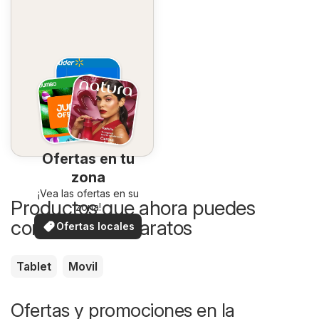
Ofertas en tu
zona
¡Vea las ofertas en su
Productos que ahora puedes
zona!
comprar más baratos
Ofertas locales
Tablet
Movil
Ofertas y promociones en la