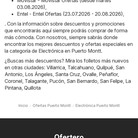
Movistar - Movistar Ofertas (desde martes
03.08.2026)
,
Entel - Entel Ofertas (23.07.2026 - 20.08.2026)
,
. Con la información sobre descuentos y promociones
que encontrarás aquí siempre podrás comprar de forma
más cómoda. Con nosotros, siempre sabrás donde
encontrar los mejores descuentos y ofertas especiales en
la categoría de Electrónica en Puerto Montt.
¿Buscas más descuentos? Mira los folletos más nuevos
en otras ciudades:
Villarrica
,
Talcahuano
,
Quilpué
,
San
Antonio
,
Los Ángeles
,
Santa Cruz
,
Ovalle
,
Peñaflor
,
Coronel
,
Talagante
,
Pucón
,
San Bernardo
,
San Felipe
,
La
Pintana
,
Quillota
Inicio
Ofertas Puerto Montt
Electrónica Puerto Montt
Ofertero