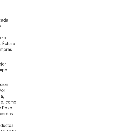
cada
y
ozo
. Échale
compras
jor
empo
ción
Por
na,
ile, como
c Pozo
pierdas
oductos