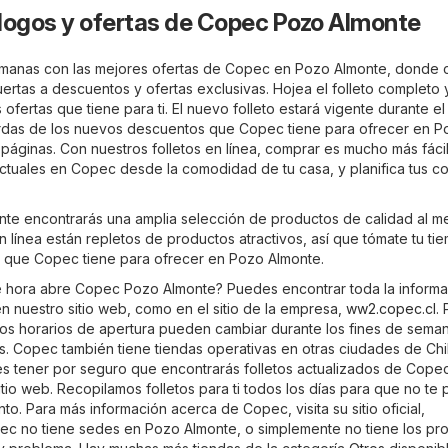
logos y ofertas de Copec Pozo Almonte
semanas con las mejores ofertas de Copec en Pozo Almonte, donde 
 puertas a descuentos y ofertas exclusivas. Hojea el folleto completo 
ofertas que tiene para ti. El nuevo folleto estará vigente durante el
erdas de los nuevos descuentos que Copec tiene para ofrecer en P
páginas. Con nuestros folletos en línea, comprar es mucho más fácil
 actuales en Copec desde la comodidad de tu casa, y planifica tus 
e encontrarás una amplia selección de productos de calidad al me
en línea están repletos de productos atractivos, así que tómate tu ti
o que Copec tiene para ofrecer en Pozo Almonte.
é hora abre Copec Pozo Almonte? Puedes encontrar toda la informa
n nuestro sitio web, como en el sitio de la empresa,
ww2.copec.cl
. 
los horarios de apertura pueden cambiar durante los fines de sema
s. Copec también tiene tiendas operativas en otras ciudades de Ch
s tener por seguro que encontrarás folletos actualizados de Cope
tio web. Recopilamos folletos para ti todos los días para que no te 
to. Para más información acerca de Copec, visita su sitio oficial,
pec no tiene sedes en Pozo Almonte, o simplemente no tiene los pr