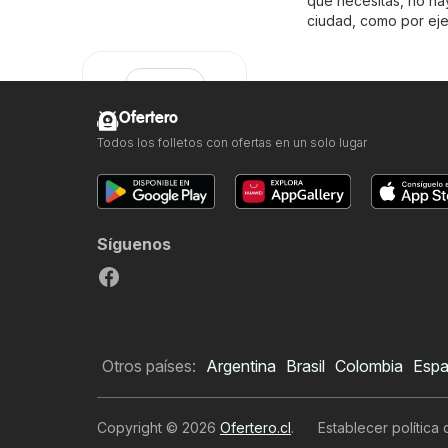
que necesitas, no ha
ciudad, como por eje
Ofertero
Todos los folletos con ofertas en un solo lugar
Copec
Síguenos
Otros países:
Argentina
Brasil
Colombia
Esp
Quiero
Copyright © 2026
Ofertero.cl
.
Establecer política