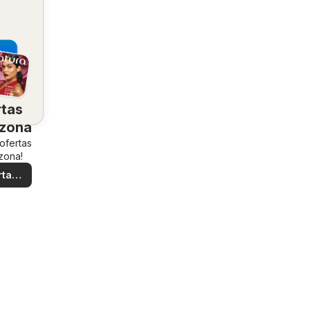
rtas
 zona
 ofertas
zona!
rtas
ales