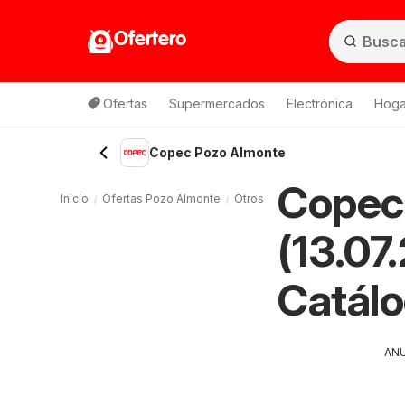
Ofertero
Ofertas
Supermercados
Electrónica
Hogar
Copec Pozo Almonte
Copec
Inicio
Ofertas Pozo Almonte
Otros Pozo Almonte
Copec P
(13.07
Catál
AN