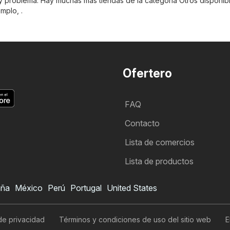
y problema. Hay muchas más tiendas de la categoría
Otros
disponibl
mplo, .
Ofertero
FAQ
Contacto
Lista de comercios
Lista de productos
aña
México
Perú
Portugal
United States
 de privacidad
Términos y condiciones de uso del sitio web
E