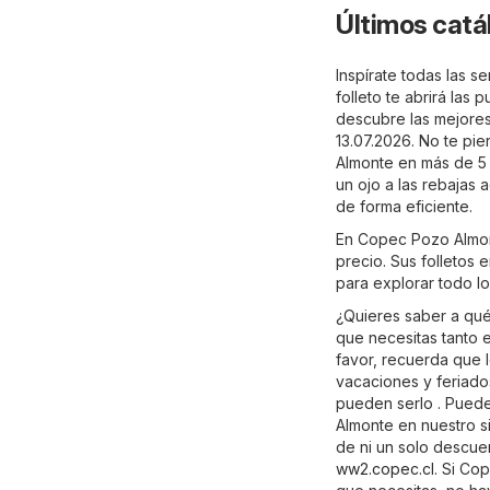
Últimos catá
Inspírate todas las 
folleto te abrirá las
descubre las mejores 
13.07.2026. No te pi
Almonte en más de 5 
un ojo a las rebajas
de forma eficiente.
En Copec Pozo Almont
precio. Sus folletos 
para explorar todo l
¿Quieres saber a qu
que necesitas tanto e
favor, recuerda que 
vacaciones y feriado
pueden serlo . Puede
Almonte en nuestro si
de ni un solo descuen
ww2.copec.cl
. Si Co