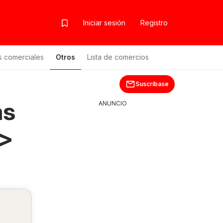
Iniciar sesión
Registro
s comerciales
Otros
Lista de comercios
Lista de productos
Suscríbase
as
ANUNCIO
>>