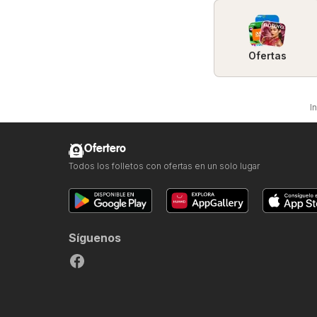
Ofertas
In
Ofertero
Todos los folletos con ofertas en un solo lugar
Síguenos