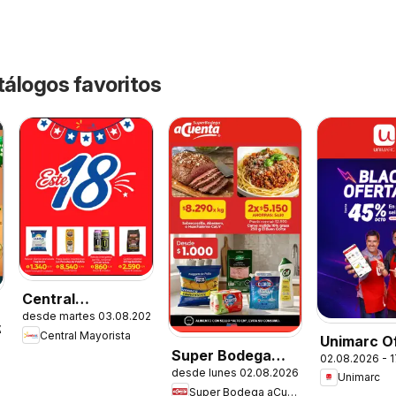
tálogos favoritos
Central
desde martes 03.08.2026
Mayorista
.2026
Central Mayorista
Unimarc O
Ofertas
Super Bodega
02.08.2026 - 
desde lunes 02.08.2026
aCuenta Ofertas
Unimarc
Super Bodega aCuenta