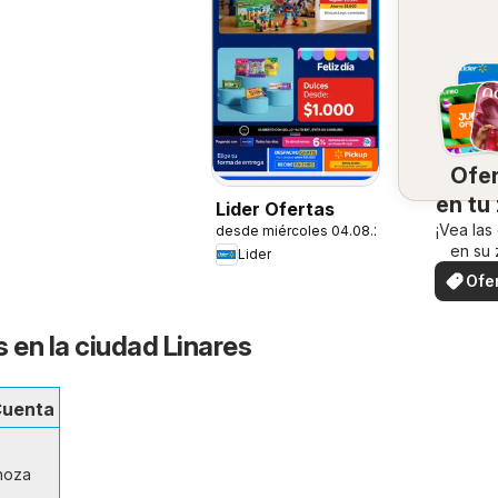
Ofe
en tu
Lider Ofertas
¡Vea las
desde miércoles 04.08.2026
en su 
Lider
Ofe
loc
 en la ciudad Linares
Cuenta
inoza