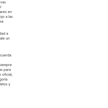
evas
l
nares en
ojo a las
rma
idad a
ale un
e
recuerda
 siempre
as para
 oficial,
goría
letos y