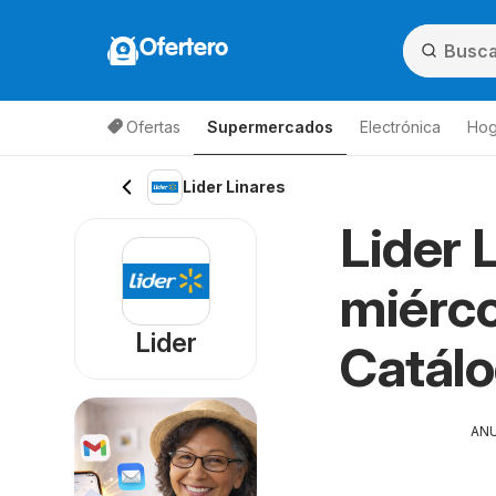
Ofertero
Ofertas
Supermercados
Electrónica
Hog
Lista de productos
Lider Linares
Lider 
miérco
Lider
Catál
AN