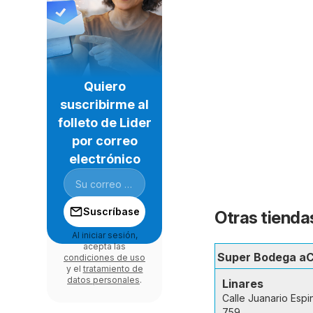
Quiero
suscribirme al
folleto de Lider
por correo
electrónico
Suscríbase
Otras tiendas
Al iniciar sesión,
acepta las
Super Bodega a
condiciones de uso
y el
tratamiento de
datos personales
.
Linares
Calle Juanario Esp
759