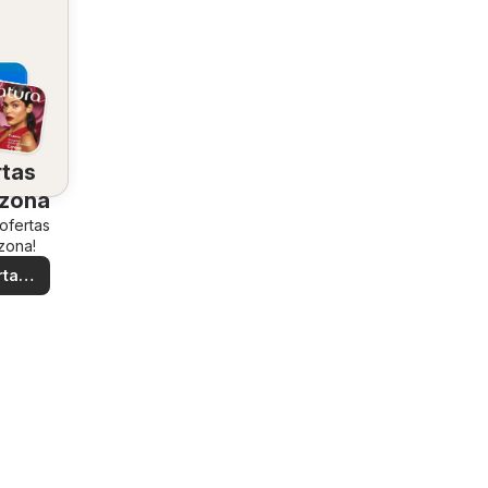
rtas
 zona
 ofertas
zona!
rtas
ales