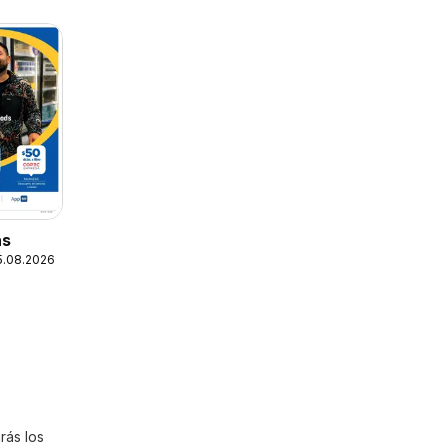
as
25.08.2026
rás los