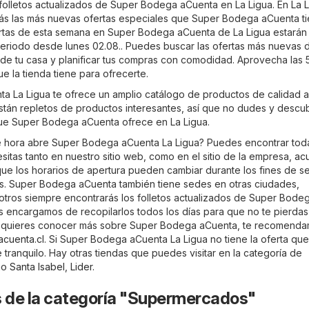
 folletos actualizados de Super Bodega aCuenta en La Ligua. En
La L
ás las más nuevas ofertas especiales que Super Bodega aCuenta t
ertas de esta semana en Super Bodega aCuenta de La Ligua estarán
periodo desde lunes 02.08.. Puedes buscar las ofertas más nuevas 
 tu casa y planificar tus compras con comodidad. Aprovecha las 
e la tienda tiene para ofrecerte.
 La Ligua te ofrece un amplio catálogo de productos de calidad 
están repletos de productos interesantes, así que no dudes y descu
ue Super Bodega aCuenta ofrece en La Ligua.
é hora abre Super Bodega aCuenta La Ligua? Puedes encontrar toda
itas tanto en nuestro sitio web, como en el sitio de la empresa,
acu
que los horarios de apertura pueden cambiar durante los fines de s
s. Super Bodega aCuenta también tiene sedes en otras ciudades,
otros siempre encontrarás los folletos actualizados de Super Bode
s encargamos de recopilarlos todos los días para que no te pierda
i quieres conocer más sobre Super Bodega aCuenta, te recomend
acuenta.cl
. Si Super Bodega aCuenta La Ligua no tiene la oferta qu
tranquilo. Hay otras tiendas que puedes visitar en la categoría de
mo
Santa Isabel
,
Lider
.
s de la categoría "Supermercados"