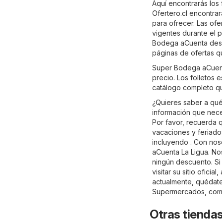
Aquí encontrarás los
Ofertero.cl
encontrar
para ofrecer. Las of
vigentes durante el 
Bodega aCuenta desde
páginas de ofertas qu
Super Bodega aCuenta
precio. Los folletos 
catálogo completo q
¿Quieres saber a qu
información que neces
Por favor, recuerda 
vacaciones y feriado
incluyendo . Con nos
aCuenta La Ligua. No
ningún descuento. S
visitar su sitio oficial,
actualmente, quédate 
Supermercados
, co
Otras tienda