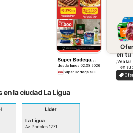
Ofe
en tu
Super Bodega
¡Vea las
desde lunes 02.08.2026
aCuenta Ofertas
en su 
Super Bodega aCuenta
Ofe
loc
 en la ciudad La Ligua
l
Lider
La Ligua
Av. Portales 1271