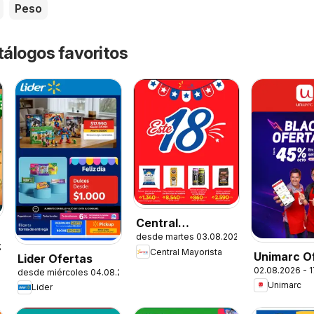
Peso
tálogos favoritos
Central
desde martes 03.08.2026
Mayorista
.2026
Central Mayorista
Unimarc O
Ofertas
Lider Ofertas
02.08.2026 - 
desde miércoles 04.08.2026
Unimarc
Lider