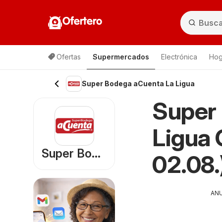
Ofertero
Ofertas
Supermercados
Electrónica
Hog
Lista de productos
Super Bodega aCuenta La Ligua
Super
Ligua 
Super Bodega aCuenta
02.08.
AN