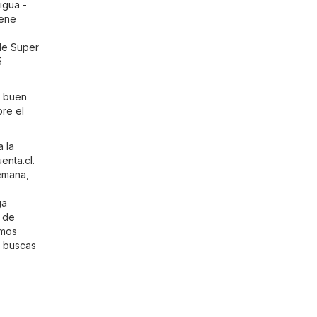
igua -
iene
de Super
5
a buen
bre el
 la
enta.cl
.
emana,
ga
s de
amos
e buscas