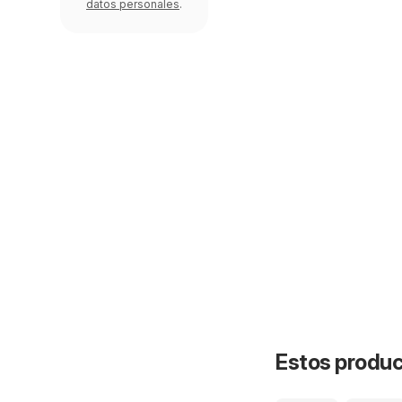
datos personales
.
Estos product