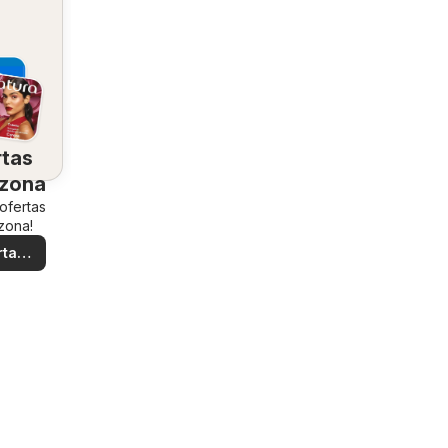
rtas
 zona
 ofertas
zona!
rtas
ales