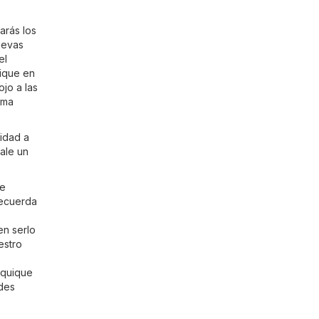
arás los
uevas
el
uique en
ojo a las
rma
lidad a
ale un
ue
recuerda
en serlo
estro
o
 Iquique
edes