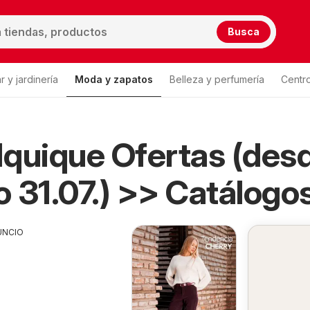
Busca
 y jardinería
Moda y zapatos
Belleza y perfumería
Centr
Lista de productos
 Iquique Ofertas (des
 31.07.) >> Catálogo
UNCIO