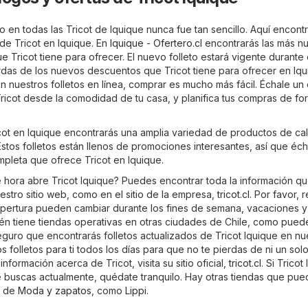
 en todas las Tricot de Iquique nunca fue tan sencillo. Aquí encontr
 de Tricot en Iquique. En
Iquique - Ofertero.cl
encontrarás las más n
e Tricot tiene para ofrecer. El nuevo folleto estará vigente durante 
erdas de los nuevos descuentos que Tricot tiene para ofrecer en Iq
 nuestros folletos en línea, comprar es mucho más fácil. Échale un 
Tricot desde la comodidad de tu casa, y planifica tus compras de fo
icot en Iquique encontrarás una amplia variedad de productos de ca
stos folletos están llenos de promociones interesantes, así que éch
mpleta que ofrece Tricot en Iquique.
 hora abre Tricot Iquique? Puedes encontrar toda la información q
estro sitio web, como en el sitio de la empresa,
tricot.cl
. Por favor, 
apertura pueden cambiar durante los fines de semana, vacaciones y
bién tiene tiendas operativas en otras ciudades de Chile, como pued
eguro que encontrarás folletos actualizados de Tricot Iquique en nu
s folletos para ti todos los días para que no te pierdas de ni un sol
formación acerca de Tricot, visita su sitio oficial,
tricot.cl
. Si Tricot
ue buscas actualmente, quédate tranquilo. Hay otras tiendas que pu
ía de
Moda y zapatos
, como
Lippi
.