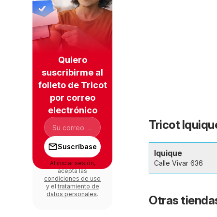
Quiero
suscribirme al
folleto de Tricot
por correo
electrónico
Tricot Iquiqu
Suscríbase
Iquique
Calle Vivar 636
Al iniciar sesión,
acepta las
condiciones de uso
y el
tratamiento de
datos personales
.
Otras tiendas