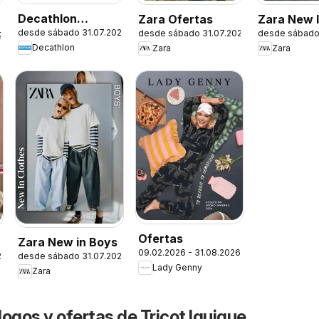
Decathlon
Zara Ofertas
Zara New 
desde sábado 31.07.2026
desde sábado 31.07.2026
desde sábado
Ofertas
Women
26
Decathlon
Zara
Zara
Ofertas
Zara New in Boys
09.02.2026 - 31.08.2026
26
desde sábado 31.07.2026
Lady Genny
Zara
ogos y ofertas de Tricot Iquique