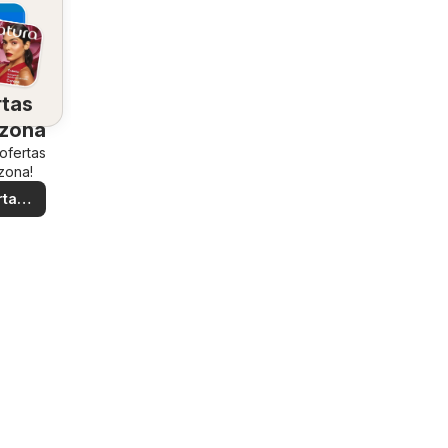
rtas
 zona
 ofertas
zona!
rtas
ales