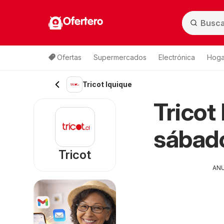
Ofertero
Ofertas
Supermercados
Electrónica
Hogar
Tricot Iquique
Tricot
sábado
Tricot
AN