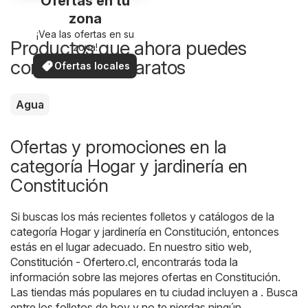
Ofertas en tu
zona
¡Vea las ofertas en su
Productos que ahora puedes
zona!
comprar más baratos
Ofertas locales
Agua
Ofertas y promociones en la
categoría Hogar y jardinería en
Constitución
Si buscas los más recientes folletos y catálogos de la
categoría Hogar y jardinería en Constitución, entonces
estás en el lugar adecuado. En nuestro sitio web,
Constitución - Ofertero.cl
, encontrarás toda la
información sobre las mejores ofertas en Constitución.
Las tiendas más populares en tu ciudad incluyen a . Busca
entre los folletos de hoy y no te pierdas ningún