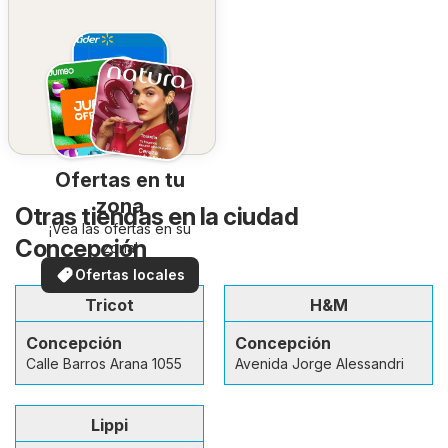
Ofertas en tu
zona
Otras tiendas en la ciudad
¡Vea las ofertas en su
Concepción
zona!
Ofertas locales
Tricot
H&M
Concepción
Concepción
Calle Barros Arana 1055
Avenida Jorge Alessandri
Lippi