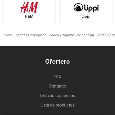
H&M
Lippi
Inicio
Ofertas Concepción
Moda y zapatos Concepción
Zara Conc
Ofertero
FAQ
Contacto
Lista de comercios
Lista de productos