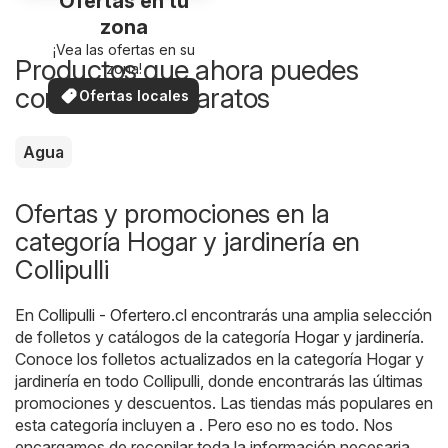
Ofertas en tu
zona
¡Vea las ofertas en su
Productos que ahora puedes
zona!
comprar más baratos
Ofertas locales
Agua
Ofertas y promociones en la
categoría Hogar y jardinería en
Collipulli
En
Collipulli - Ofertero.cl
encontrarás una amplia selección
de folletos y catálogos de la categoría
Hogar y jardinería
.
Conoce los folletos actualizados en la categoría Hogar y
jardinería en todo Collipulli, donde encontrarás las últimas
promociones y descuentos. Las tiendas más populares en
esta categoría incluyen a . Pero eso no es todo. Nos
encargamos de recopilar toda la información necesaria