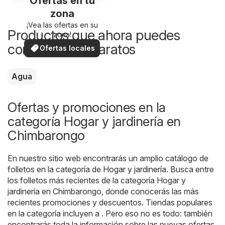
Ofertas en tu
zona
¡Vea las ofertas en su
Productos que ahora puedes
zona!
comprar más baratos
Ofertas locales
Agua
Ofertas y promociones en la
categoría Hogar y jardinería en
Chimbarongo
En nuestro sitio web encontrarás un amplio catálogo de
folletos en la categoría de
Hogar y jardinería
. Busca entre
los folletos más recientes de la categoría Hogar y
jardinería en Chimbarongo, donde conocerás las más
recientes promociones y descuentos. Tiendas populares
en la categoría incluyen a . Pero eso no es todo: también
encontrarás toda la información sobre las nuevas ofertas