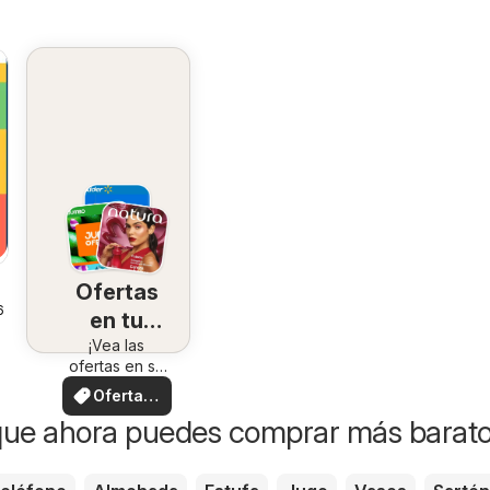
Ofertas
6
en tu
¡Vea las
zona
ofertas en su
zona!
Ofertas
locales
que ahora puedes comprar más barat