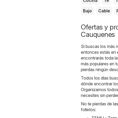
Cocina
Té
T
Bajo
Cable
Ofertas y pr
Cauquenes
Si buscas los más r
entonces estás en e
encontrarás toda la
más populares en t
pierdas ningún des
Todos los días bus
dónde encontrar los
Organizamos todos 
necesites sin perde
No te pierdas de la
folletos:
TEMU - Temu h