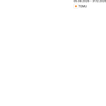
05.08.2026 - 31.12.202
Chile
TEMU