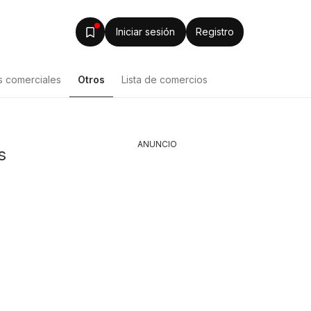
Iniciar sesión
Registro
s comerciales
Otros
Lista de comercios
Lista de productos
ANUNCIO
s