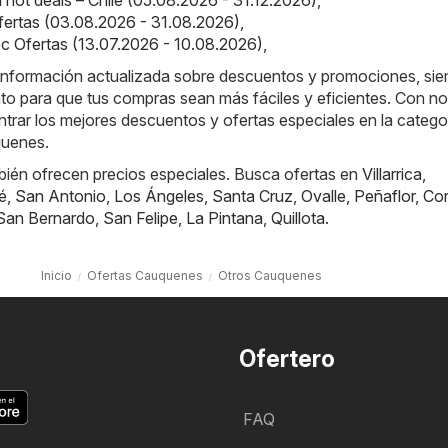
ertas (03.08.2026 - 31.08.2026)
,
 Ofertas (13.07.2026 - 10.08.2026)
,
a información actualizada sobre descuentos y promociones, si
to para que tus compras sean más fáciles y eficientes. Con no
rar los mejores descuentos y ofertas especiales en la catego
quenes.
bién ofrecen precios especiales. Busca ofertas en
Villarrica
,
é
,
San Antonio
,
Los Ángeles
,
Santa Cruz
,
Ovalle
,
Peñaflor
,
Cor
San Bernardo
,
San Felipe
,
La Pintana
,
Quillota
.
Inicio
Ofertas Cauquenes
Otros Cauquenes
Ofertero
FAQ