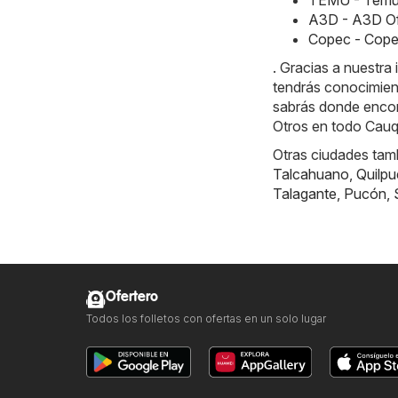
A3D - A3D Of
Copec - Copec
. Gracias a nuestr
tendrás conocimien
sabrás donde encont
Otros en todo Cau
Otras ciudades tam
Talcahuano
,
Quilpu
Talagante
,
Pucón
,
Ofertero
Todos los folletos con ofertas en un solo lugar