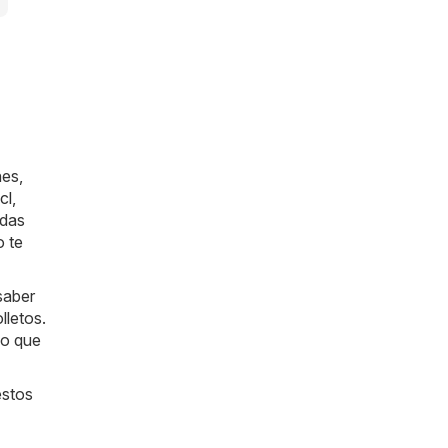
nes,
cl
,
ndas
o te
saber
lletos.
lo que
estos