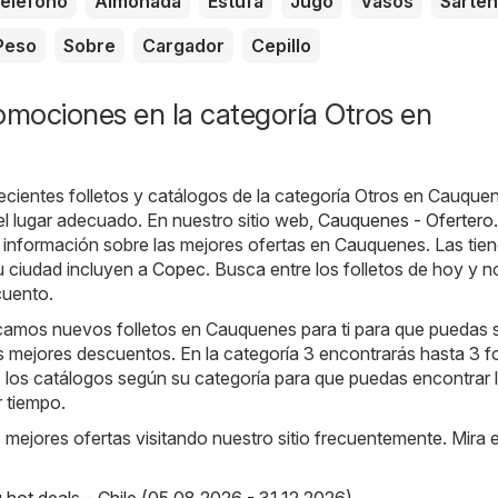
eléfono
Almohada
Estufa
Jugo
Vasos
Sartén
Peso
Sobre
Cargador
Cepillo
omociones en la categoría Otros en
ecientes folletos y catálogos de la categoría Otros en Cauque
l lugar adecuado. En nuestro sitio web,
Cauquenes - Ofertero.
 información sobre las mejores ofertas en Cauquenes. Las tie
u ciudad incluyen a
Copec
. Busca entre los folletos de hoy y n
cuento.
camos nuevos folletos en Cauquenes para ti para que puedas 
 mejores descuentos. En la categoría 3 encontrarás hasta 3 fo
los catálogos según su categoría para que puedas encontrar 
r tiempo.
s mejores ofertas visitando nuestro sitio frecuentemente. Mira 
ot deals – Chile (05.08.2026 - 31.12.2026)
,