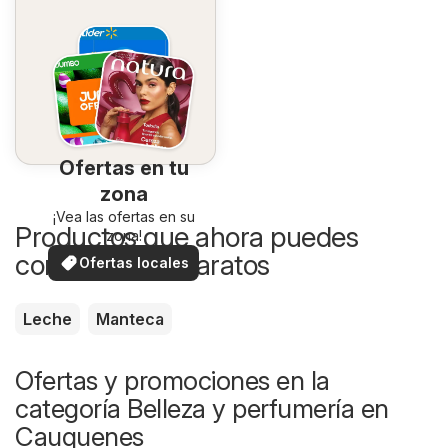
Ofertas en tu
zona
¡Vea las ofertas en su
Productos que ahora puedes
zona!
comprar más baratos
Ofertas locales
Leche
Manteca
Ofertas y promociones en la
categoría Belleza y perfumería en
Cauquenes