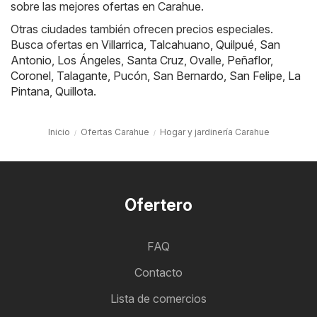
sobre las mejores ofertas en Carahue.
Otras ciudades también ofrecen precios especiales.
Busca ofertas en
Villarrica
,
Talcahuano
,
Quilpué
,
San
Antonio
,
Los Ángeles
,
Santa Cruz
,
Ovalle
,
Peñaflor
,
Coronel
,
Talagante
,
Pucón
,
San Bernardo
,
San Felipe
,
La
Pintana
,
Quillota
.
Inicio
Ofertas Carahue
Hogar y jardinería Carahue
Ofertero
FAQ
Contacto
Lista de comercios