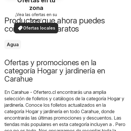
Ofertas en tu
zona
¡Vea las ofertas en su
Productos que ahora puedes
zona!
comprar más baratos
Ofertas locales
Agua
Ofertas y promociones en la
categoría Hogar y jardinería en
Carahue
En
Carahue - Ofertero.cl
encontrarás una amplia
selección de folletos y catálogos de la categoría
Hogar y
jardinería
. Conoce los folletos actualizados en la
categoría Hogar y jardinería en todo Carahue, donde
encontrarás las últimas promociones y descuentos. Las
tiendas más populares en esta categoría incluyen a . Pero
eso no es todo. Nos encargamos de recopilar toda la