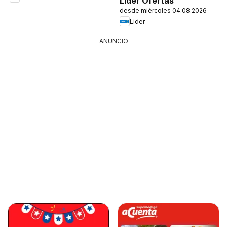
Lider Ofertas
desde miércoles 04.08.2026
Lider
ANUNCIO