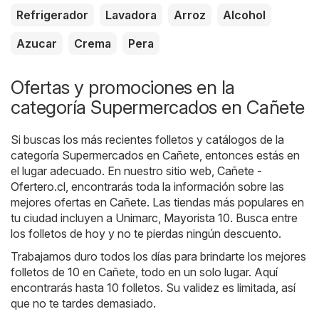
Refrigerador
Lavadora
Arroz
Alcohol
Azucar
Crema
Pera
Ofertas y promociones en la
categoría Supermercados en Cañete
Si buscas los más recientes folletos y catálogos de la
categoría Supermercados en Cañete, entonces estás en
el lugar adecuado. En nuestro sitio web,
Cañete -
Ofertero.cl
, encontrarás toda la información sobre las
mejores ofertas en Cañete. Las tiendas más populares en
tu ciudad incluyen a
Unimarc
,
Mayorista 10
. Busca entre
los folletos de hoy y no te pierdas ningún descuento.
Trabajamos duro todos los días para brindarte los mejores
folletos de 10 en Cañete, todo en un solo lugar. Aquí
encontrarás hasta 10 folletos. Su validez es limitada, así
que no te tardes demasiado.