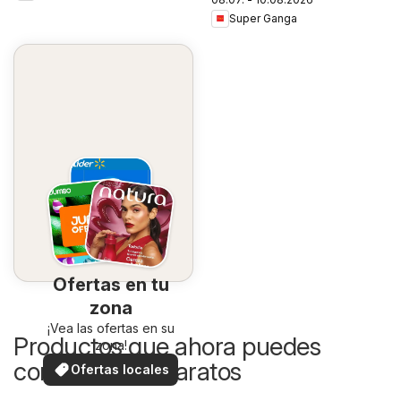
Super Ganga
Ofertas en tu
zona
¡Vea las ofertas en su
Productos que ahora puedes
zona!
comprar más baratos
Ofertas locales