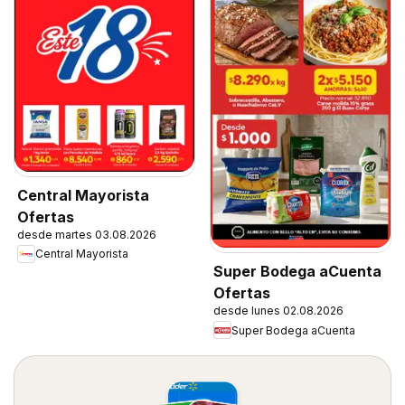
Central Mayorista
Ofertas
desde martes 03.08.2026
Central Mayorista
Super Bodega aCuenta
Ofertas
desde lunes 02.08.2026
Super Bodega aCuenta