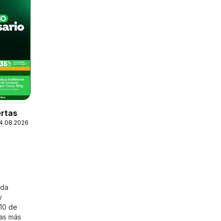
rtas
24.08.2026
ada
y
 10 de
tas más