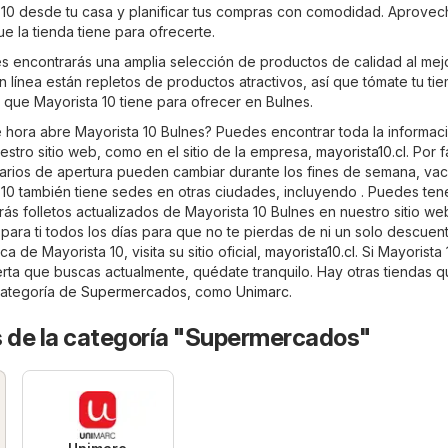
10 desde tu casa y planificar tus compras con comodidad. Aprovech
e la tienda tiene para ofrecerte.
es encontrarás una amplia selección de productos de calidad al mej
en línea están repletos de productos atractivos, así que tómate tu ti
 que Mayorista 10 tiene para ofrecer en Bulnes.
 hora abre Mayorista 10 Bulnes? Puedes encontrar toda la informac
estro sitio web, como en el sitio de la empresa,
mayorista10.cl
. Por f
arios de apertura pueden cambiar durante los fines de semana, va
a 10 también tiene sedes en otras ciudades, incluyendo . Puedes ten
s folletos actualizados de Mayorista 10 Bulnes en nuestro sitio we
para ti todos los días para que no te pierdas de ni un solo descuen
 de Mayorista 10, visita su sitio oficial,
mayorista10.cl
. Si Mayorista 
erta que buscas actualmente, quédate tranquilo. Hay otras tiendas 
 categoría de
Supermercados
, como
Unimarc
.
s de la categoría "Supermercados"