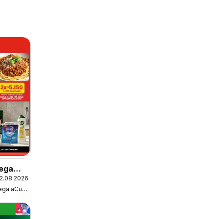
ega
2.08.2026
fertas
Super Bodega aCuenta