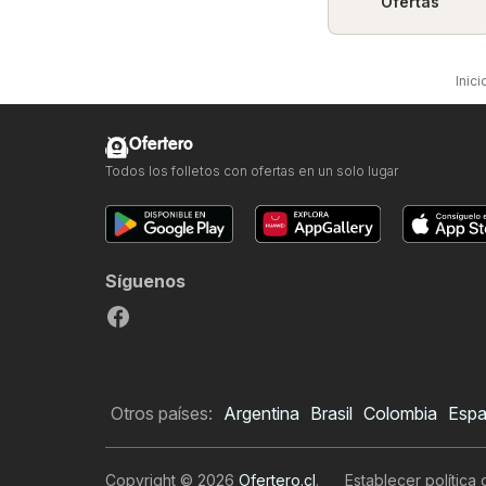
Ofertas
Inici
Ofertero
Todos los folletos con ofertas en un solo lugar
Síguenos
Otros países:
Argentina
Brasil
Colombia
Esp
Copyright © 2026
Ofertero.cl
.
Establecer política