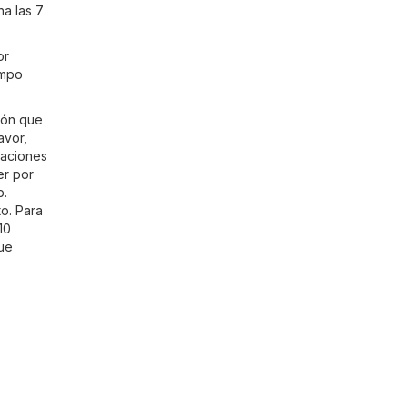
a las 7
or
empo
ión que
avor,
caciones
er por
b.
to. Para
10
que