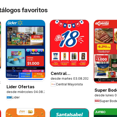
tálogos favoritos
Central
desde martes 03.08.2026
Mayorista
.2026
Central Mayorista
Ofertas
Lider Ofertas
Super Bod
desde miércoles 04.08.2026
desde lunes 0
aCuenta O
Lider