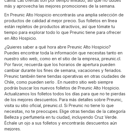
calma. Las ofertas son por tiempo limitado, así que no dudes
más y aprovecha las mejores promociones de la semana.
En Preunic Alto Hospicio encontrarás una amplia selección de
productos de calidad al mejor precio. Sus folletos en línea
están repletos de productos atractivos, así que tómate tu
tiempo para explorar todo lo que Preunic tiene para ofrecer
en Alto Hospicio.
¿Quieres saber a qué hora abre Preunic Alto Hospicio?
Puedes encontrar toda la información que necesitas tanto en
nuestro sitio web, como en el sitio de la empresa,
preunic.cl
.
Por favor, recuerda que los horarios de apertura pueden
cambiar durante los fines de semana, vacaciones y feriados.
Preunic también tiene tiendas operativas en otras ciudades de
Chile, como pueden serlo . En nuestro sitio web siempre
podrás buscar los nuevos folletos de Preunic Alto Hospicio.
Actualizamos los folletos todos los días para que no te pierdas
de los mejores descuentos. Para más detalles sobre Preunic,
visita su sitio oficial,
preunic.cl
. Si Preunic no tiene lo que
necesitas, no te preocupes. Elige otras tiendas de la categoría
Belleza y perfumería
en tu ciudad, incluyendo
Cruz Verde
.
Échale un ojo a sus folletos y encontrarás descuentos aún
mejores.