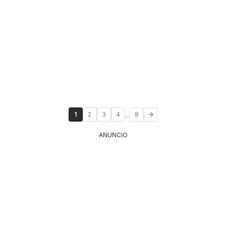
...
1
2
3
4
8
ANUNCIO