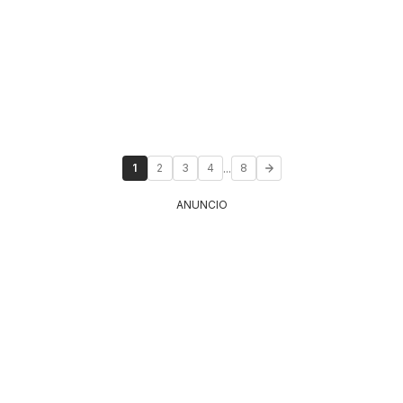
...
1
2
3
4
8
ANUNCIO