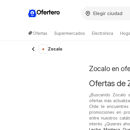
Ofertero
Ofertas
Supermercados
Electrónica
Hogar
Lista de productos
Zocalo
Zocalo en of
Ofertas de 
¿Buscando Zocalo 
ofertas más actualiz
Chile te encuentres 
promociones en prod
entre nuestros catá
interés. ¿Quieres a
Leche
,
Manteca
,
Qu