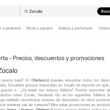
Bus
 y jardinería
Moda y zapatos
Belleza y perfumería
Centro
erta - Precios, descuentos y promociones
Zocalo
a precio bajo? En
Ofertero.cl
puedes encontrar todos los desc
ados. Encuentra precios especiales en Zocalo sin importar en qué
gracias a . ¿Ya leíste sus nuevos folletos? Podrás encontrar las
uctos como Zocalo, haciendo clic en los siguientes folletos: 
logo también encontrarás precios de descuento en otros product
horrar mientras vas de compras? Mira estas promociones en produc
eso
,
Yogur
y
Huevos
.
Ofertero.cl
busca nuevos folletos todos los d