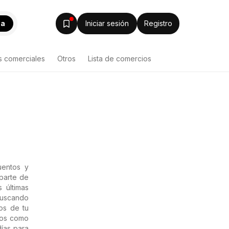
ca
Iniciar sesión
Registro
s comerciales
Otros
Lista de comercios
uentos y
 parte de
 últimas
Buscando
os de tu
tos como
ías para