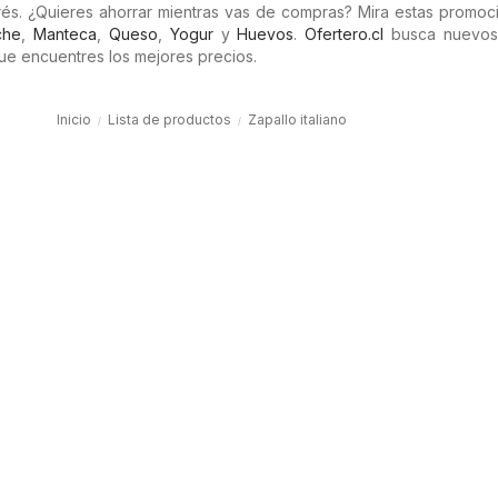
rés. ¿Quieres ahorrar mientras vas de compras? Mira estas promoc
che
,
Manteca
,
Queso
,
Yogur
y
Huevos
.
Ofertero.cl
busca nuevos 
que encuentres los mejores precios.
Inicio
Lista de productos
Zapallo italiano