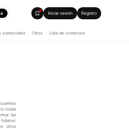
ca
Iniciar sesión
Registro
s comerciales
Otros
Lista de comercios
scuentos
ano todas
trar las
folletos:
en otros