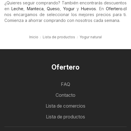
¿Quieres seguir comprando? También encontrarás descuentos
en
Leche
,
Manteca
,
Queso
,
Yogur
y
Huevos
. En
Ofertero.cl
nos encargamos de seleccionar los mejores precios para ti.
Comienza a ahorrar comprando con nosotros cada semana.
Inicio
Lista de productos
Yogur natural
Ofertero
FAQ
Contacto
Lista de comercios
Lista de productos