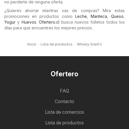
no perderte de ninguna oferta.
¿Quieres ahorrar mientras vas de compras? Mira estas
promociones en productos como
Leche
,
Manteca
,
Queso
,
Yogur
y
Huevos
.
Ofertero.cl
busca nuevos folletos todos los
días para que encuentres los mejores precios.
Inicio
Lista de productos
Whisky Grant's
Ofertero
FAQ
Contacto
Lista de comercios
Lista de productos