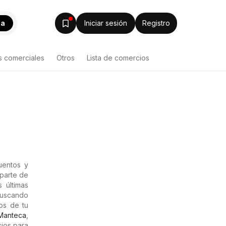
ca
Iniciar sesión
Registro
s comerciales
Otros
Lista de comercios
uentos y
 parte de
 últimas
Buscando
os de tu
Manteca
,
ios para