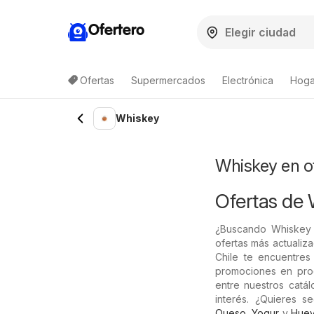
Ofertero
Ofertas
Supermercados
Electrónica
Hogar
Lista de productos
Whiskey
Whiskey en o
Ofertas de
¿Buscando Whiskey
ofertas más actualiz
Chile te encuentres 
promociones en prod
entre nuestros catá
interés. ¿Quieres 
Queso
,
Yogur
y
Hue