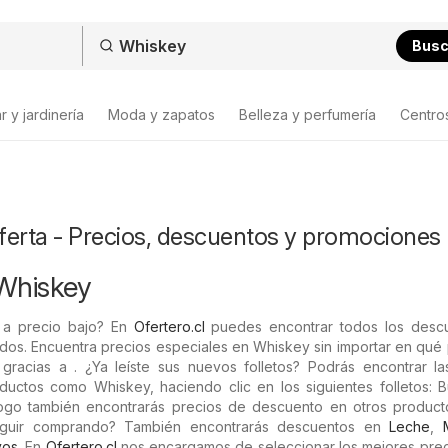
Bus
 y jardinería
Moda y zapatos
Belleza y perfumería
Centro
ferta - Precios, descuentos y promociones
 Whiskey
 a precio bajo? En
Ofertero.cl
puedes encontrar todos los desc
ados. Encuentra precios especiales en Whiskey sin importar en qué
gracias a . ¿Ya leíste sus nuevos folletos? Podrás encontrar las
uctos como Whiskey, haciendo clic en los siguientes folletos: 
logo también encontrarás precios de descuento en otros product
seguir comprando? También encontrarás descuentos en
Leche
,
vos
. En
Ofertero.cl
nos encargamos de seleccionar los mejores prec