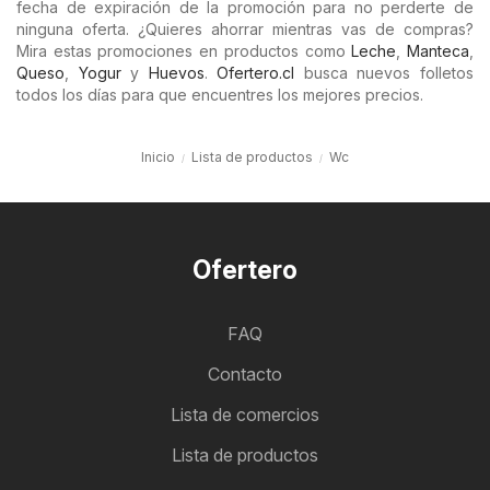
fecha de expiración de la promoción para no perderte de
ninguna oferta. ¿Quieres ahorrar mientras vas de compras?
Mira estas promociones en productos como
Leche
,
Manteca
,
Queso
,
Yogur
y
Huevos
.
Ofertero.cl
busca nuevos folletos
todos los días para que encuentres los mejores precios.
Inicio
Lista de productos
Wc
Ofertero
FAQ
Contacto
Lista de comercios
Lista de productos