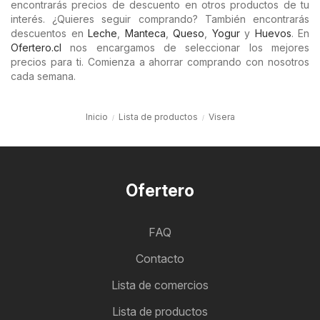
encontrarás precios de descuento en otros productos de tu
interés. ¿Quieres seguir comprando? También encontrarás
descuentos en
Leche
,
Manteca
,
Queso
,
Yogur
y
Huevos
. En
Ofertero.cl
nos encargamos de seleccionar los mejores
precios para ti. Comienza a ahorrar comprando con nosotros
cada semana.
Inicio
Lista de productos
Visera
Ofertero
FAQ
Contacto
Lista de comercios
Lista de productos