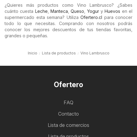
¿Quieres más productos como Vino Lambrusco? ¿Sabes
cuánto cuesta
Leche
,
Manteca
,
Queso
,
Yogur
y
Huevos
en el
supermercado esta semana? Utiliza
Ofertero.cl
para conocer
todo lo que necesitas. Comprando con nosotros podrás
conocer los mejores descuentos de tus tiendas favoritas,
grandes o pequeñas.
Inicio
Lista de productos
Vino Lambrusco
Ofertero
FAQ
Contacto
Lista de comercios
Lista de productos