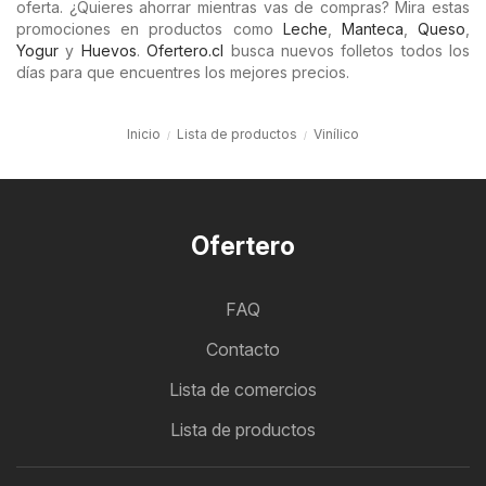
oferta. ¿Quieres ahorrar mientras vas de compras? Mira estas
promociones en productos como
Leche
,
Manteca
,
Queso
,
Yogur
y
Huevos
.
Ofertero.cl
busca nuevos folletos todos los
días para que encuentres los mejores precios.
Inicio
Lista de productos
Vinílico
Ofertero
FAQ
Contacto
Lista de comercios
Lista de productos